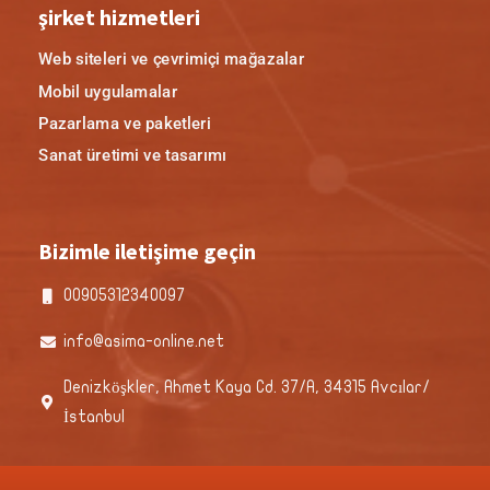
şirket hizmetleri
Web siteleri ve çevrimiçi mağazalar
Mobil uygulamalar
Pazarlama ve paketleri
Sanat üretimi ve tasarımı
Bizimle iletişime geçin
00905312340097
info@asima-online.net
Denizköşkler, Ahmet Kaya Cd. 37/A, 34315 Avcılar/
İstanbul