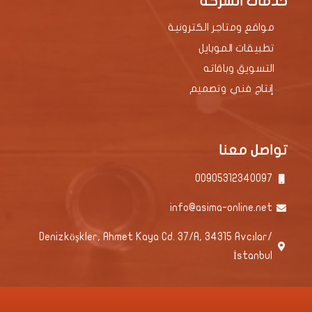
خدمات الشركة
مواقع ومتاجر الكترونية
تطبيقات الموبايل
التسويق وباقاته
إنتاج فني وتصميم
تواصل معنا
00905312340097
info@asima-online.net
Denizköşkler, Ahmet Kaya Cd. 37/A, 34315 Avcılar/
İstanbul